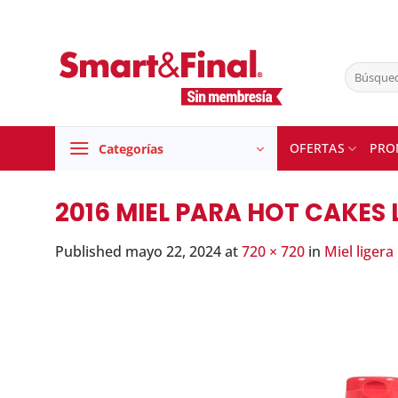
Skip
to
content
Buscar
por:
OFERTAS
PRO
Categorías
2016 MIEL PARA HOT CAKES L
Published
mayo 22, 2024
at
720 × 720
in
Miel ligera