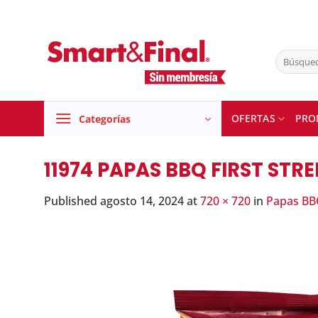
Skip
to
content
Buscar
por:
OFERTAS
PRO
Categorías
11974 PAPAS BBQ FIRST STRE
Published
agosto 14, 2024
at
720 × 720
in
Papas BBQ