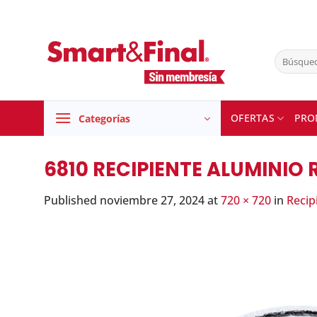
Skip
to
content
Buscar
por:
OFERTAS
PRO
Categorías
6810 RECIPIENTE ALUMINIO 
Published
noviembre 27, 2024
at
720 × 720
in
Recip