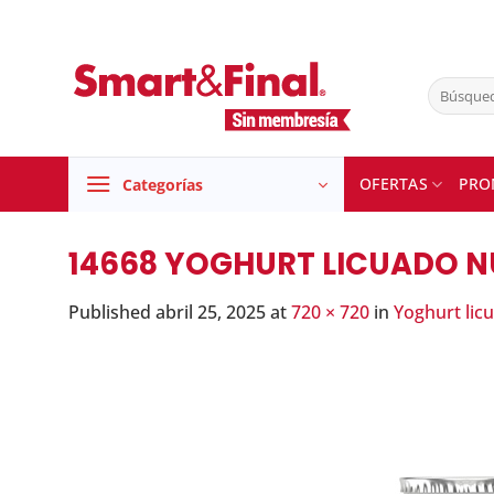
Skip
to
content
Buscar
por:
OFERTAS
PRO
Categorías
14668 YOGHURT LICUADO NU
Published
abril 25, 2025
at
720 × 720
in
Yoghurt lic