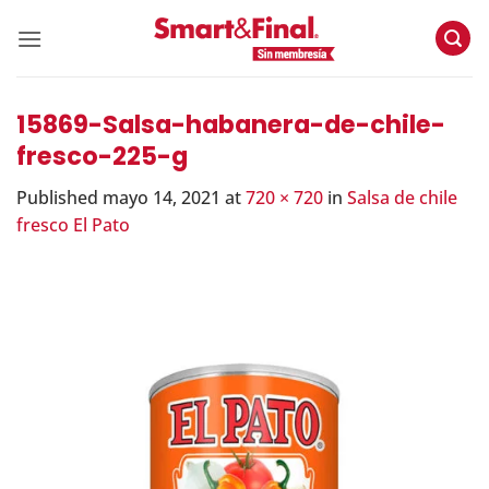
Skip
to
content
15869-Salsa-habanera-de-chile-
fresco-225-g
Published
mayo 14, 2021
at
720 × 720
in
Salsa de chile
fresco El Pato