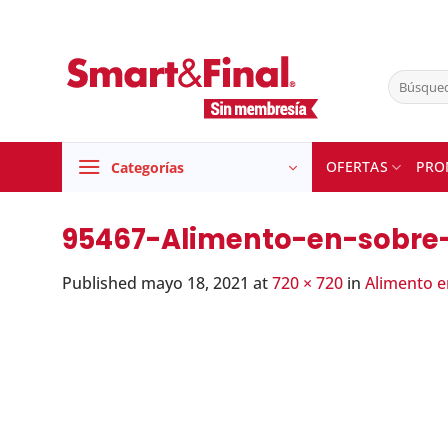
Skip
to
content
Buscar
por:
OFERTAS
PRO
Categorías
95467-Alimento-en-sobre
Published
mayo 18, 2021
at
720 × 720
in
Alimento e