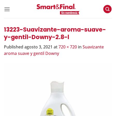
Skip
to
content
13223-Suavizante-aroma-suave-
y-gentil-Downy-2.8-l
Published
agosto 3, 2021
at
720 × 720
in
Suavizante
aroma suave y gentil Downy