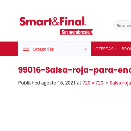
Skip
to
content
Buscar
por:
OFERTAS
PRO
Categorías
99016-Salsa-roja-para-e
Published
agosto 16, 2021
at
720 × 720
in
Salsa roj