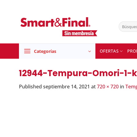
Skip
to
content
Buscar
por:
OFERTAS
PRO
Categorías
12944-Tempura-Omori-1-
Published
septiembre 14, 2021
at
720 × 720
in
Temp