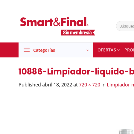
Skip
to
content
Buscar
por:
OFERTAS
PRO
Categorías
10886-Limpiador-liquido-
Published
abril 18, 2022
at
720 × 720
in
Limpiador m