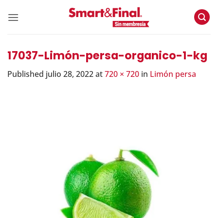
Skip
to
content
17037-Limón-persa-organico-1-kg
Published
julio 28, 2022
at
720 × 720
in
Limón persa