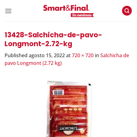
Skip
to
content
13428-Salchicha-de-pavo-
Longmont-2.72-kg
Published
agosto 15, 2022
at
720 × 720
in
Salchicha de
pavo Longmont (2.72 kg)