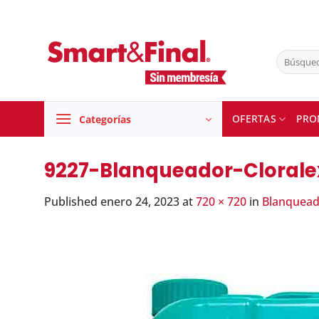
Skip
to
content
Buscar
por:
OFERTAS
PRO
Categorías
9227-Blanqueador-Clorale
Published
enero 24, 2023
at
720 × 720
in
Blanquead