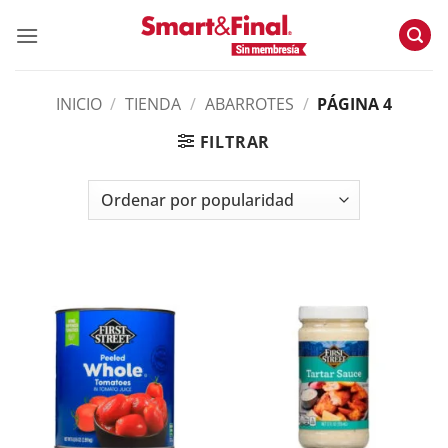
Skip
to
content
INICIO
/
TIENDA
/
ABARROTES
/
PÁGINA 4
FILTRAR