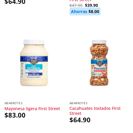
$
64.90
Original
Current
$
47.90
$
39.90
price
price
Ahorras
$
8.00
was:
is:
$47.90.
$39.90.
ABARROTES
ABARROTES
Cacahuates tostados First
Mayonesa ligera First Street
Street
$
83.00
$
64.90