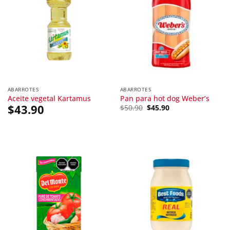
ABARROTES
ABARROTES
Aceite vegetal Kartamus
Pan para hot dog Weber’s
$
43.90
Original
Current
$
50.90
$
45.90
price
price
was:
is:
$50.90.
$45.90.