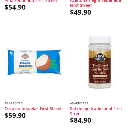
Aceituna negra rebanada
Piña rebanada First Street
First Street
$
54.90
$
49.90
ABARROTES
ABARROTES
Sal de ajo tradicional First
Coco en hojuelas First Street
Street
$
59.90
$
84.90