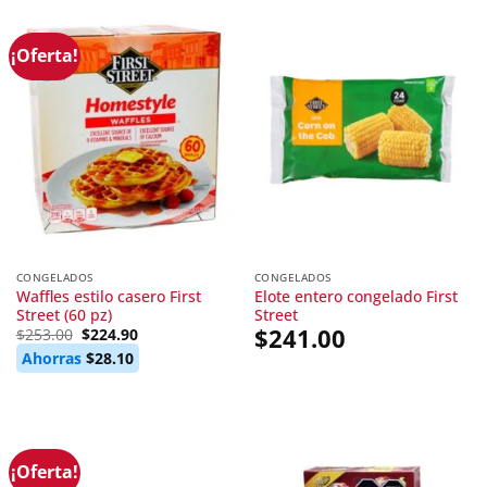
¡Oferta!
CONGELADOS
CONGELADOS
Waffles estilo casero First
Elote entero congelado First
Street (60 pz)
Street
Original
Current
$
241.00
$
253.00
$
224.90
price
price
Ahorras
$
28.10
was:
is:
$253.00.
$224.90.
¡Oferta!