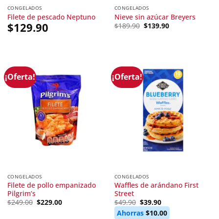
CONGELADOS
CONGELADOS
Filete de pescado Neptuno
Nieve sin azúcar Breyers
$
129.90
Original
Current
$
189.90
$
139.90
price
price
was:
is:
$189.90.
$139.90.
¡Oferta!
¡Oferta!
CONGELADOS
CONGELADOS
Filete de pollo empanizado
Waffles de arándano First
Pilgrim’s
Street
Original
Current
Original
Current
$
249.00
$
229.00
$
49.90
$
39.90
price
price
price
price
Ahorras
$
10.00
was:
is:
was:
is: