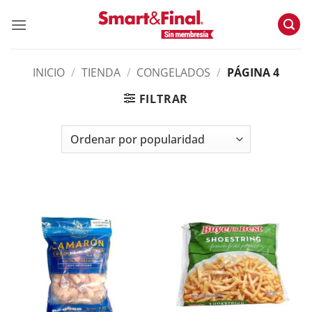
Skip
to
content
INICIO
/
TIENDA
/
CONGELADOS
/
PÁGINA 4
FILTRAR