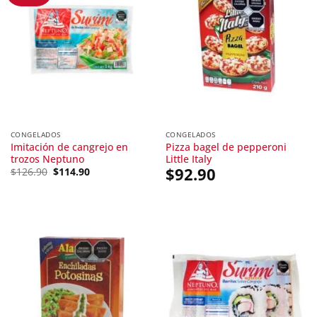
CONGELADOS
CONGELADOS
Imitación de cangrejo en
Pizza bagel de pepperoni
trozos Neptuno
Little Italy
Original
Current
$
92.90
$
126.90
$
114.90
price
price
was:
is:
$126.90.
$114.90.