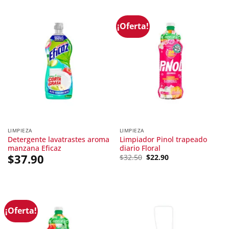
¡Oferta!
LIMPIEZA
LIMPIEZA
Detergente lavatrastes aroma
Limpiador Pinol trapeado
manzana Eficaz
diario Floral
$
37.90
Original
Current
$
32.50
$
22.90
price
price
was:
is:
$32.50.
$22.90.
¡Oferta!