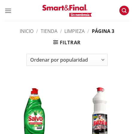
Skip
to
content
INICIO
/
TIENDA
/
LIMPIEZA
/
PÁGINA 3
FILTRAR