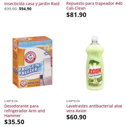
Repuesto para trapeador #40
Insecticida casa y jardín Raid
Cali-Clean
Original
Current
$
99.90
$
94.90
price
price
$
81.90
was:
is:
$99.90.
$94.90.
LIMPIEZA
LIMPIEZA
Desodorante para
Lavatrastes antibacterial aloe
refrigerador Arm and
vera Axion
Hammer
$
60.90
$
35.50