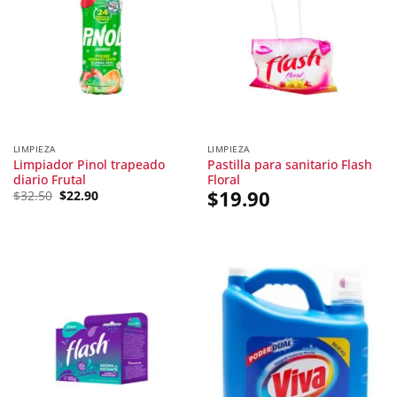
LIMPIEZA
LIMPIEZA
Limpiador Pinol trapeado
Pastilla para sanitario Flash
diario Frutal
Floral
Original
Current
$
19.90
$
32.50
$
22.90
price
price
was:
is:
$32.50.
$22.90.