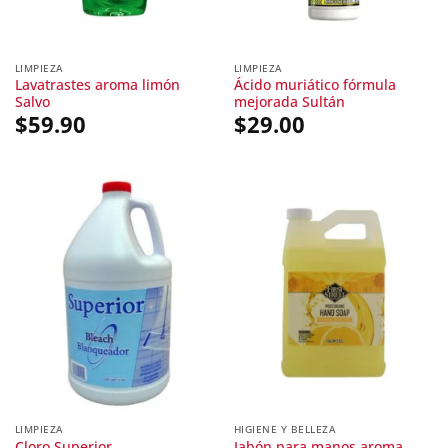
LIMPIEZA
LIMPIEZA
Lavatrastes aroma limón
Ácido muriático fórmula
Salvo
mejorada Sultán
$
59.90
$
29.00
LIMPIEZA
HIGIENE Y BELLEZA
Jabón para manos aroma
Cloro Superior