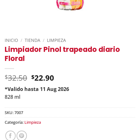
INICIO
/
TIENDA
/
LIMPIEZA
Limpiador Pinol trapeado diario
Floral
Original
32.50
22.90
$
$
price
*Valido hasta 11 Aug 2026
was:
Current
828 ml
$32.50.
price
is:
SKU:
7007
$22.90.
Categoría:
Limpieza