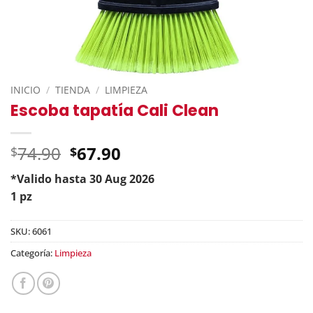
INICIO
/
TIENDA
/
LIMPIEZA
Escoba tapatía Cali Clean
Original
74.90
67.90
$
$
price
*Valido hasta 30 Aug 2026
was:
Current
1 pz
$74.90.
price
is:
SKU:
6061
$67.90.
Categoría:
Limpieza