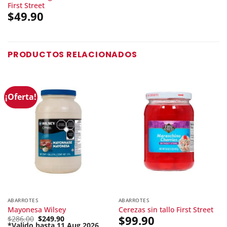
First Street
$
49.90
PRODUCTOS RELACIONADOS
¡Oferta!
ABARROTES
ABARROTES
Mayonesa Wilsey
Cerezas sin tallo First Street
Original
$
99.90
$
286.00
$
249.90
price
*Valido hasta 11 Aug 2026