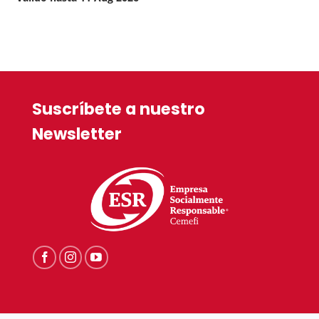
Current
was:
price
$286.00.
is:
$249.90.
Suscríbete a nuestro
Newsletter