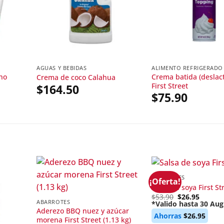
AGUAS Y BEBIDAS
ALIMENTO REFRIGERADO
no
Crema batida (deslac
Crema de coco Calahua
First Street
$
164.50
$
75.90
ABARROTES
¡Oferta!
Salsa de soya First St
Original
$
53.90
$
26.95
ABARROTES
price
*Valido hasta 30 Aug
Current
was:
Aderezo BBQ nuez y azúcar
Ahorras
$
26.95
price
$53.90.
morena First Street (1.13 kg)