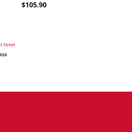
is:
$
105.90
$26.95.
t Street
2026