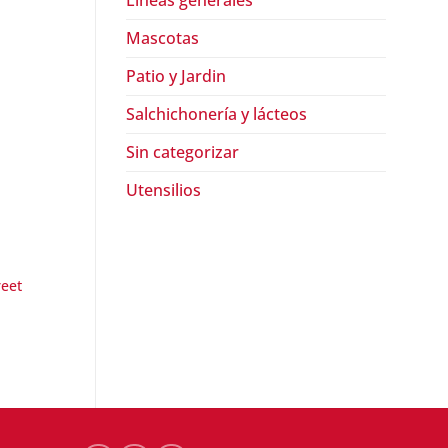
Lineas generales
Mascotas
Patio y Jardin
Salchichonería y lácteos
Sin categorizar
Utensilios
ABARROTES
ABARROTES
Tomate pelado en lata First
reet
Salsa de tomate Firs
Street
$
24.90
$
28.90