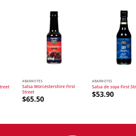
ABARROTES
ABARROTES
Salsa Worcestershire First
treet
Salsa de soya First St
Street
$
53.90
$
65.50