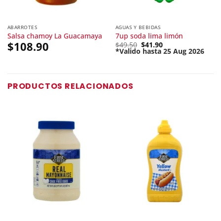
ABARROTES
AGUAS Y BEBIDAS
Salsa chamoy La Guacamaya
7up soda lima limón
$
108.90
Original
$
49.50
$
41.90
price
*Valido hasta 25 Aug 2026
Current
was:
price
$49.50.
is:
$41.90.
PRODUCTOS RELACIONADOS