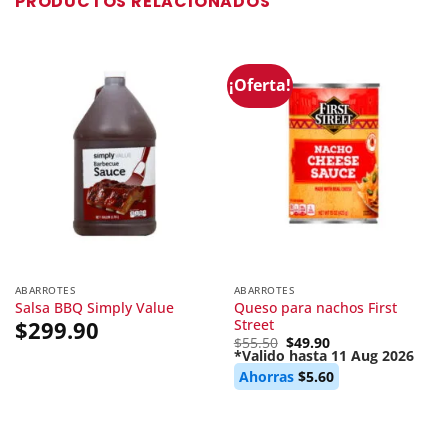
PRODUCTOS RELACIONADOS
¡Oferta!
ABARROTES
ABARROTES
Queso para nachos First
Salsa BBQ Simply Value
Street
$
299.90
Original
$
55.50
$
49.90
price
*Valido hasta 11 Aug 2026
Current
was:
Ahorras
$
5.60
price
$55.50.
is:
$49.90.