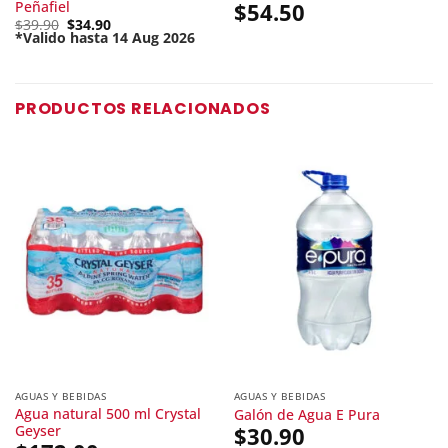
Peñafiel
$
54.50
Original
$
39.90
$
34.90
price
*Valido hasta 14 Aug 2026
Current
was:
price
$39.90.
is:
$34.90.
PRODUCTOS RELACIONADOS
AGUAS Y BEBIDAS
AGUAS Y BEBIDAS
Agua natural 500 ml Crystal
Galón de Agua E Pura
Geyser
$
30.90