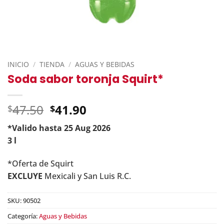
INICIO
/
TIENDA
/
AGUAS Y BEBIDAS
Soda sabor toronja Squirt*
Original
47.50
41.90
$
$
price
*Valido hasta 25 Aug 2026
was:
Current
3 l
$47.50.
price
*Oferta de Squirt
is:
EXCLUYE
Mexicali y San Luis R.C.
$41.90.
SKU:
90502
Categoría:
Aguas y Bebidas