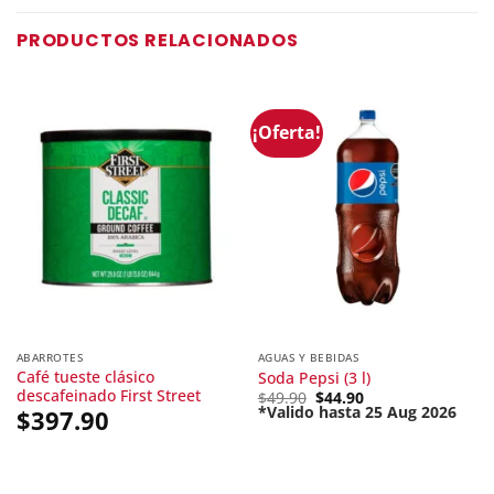
PRODUCTOS RELACIONADOS
¡Oferta!
ABARROTES
AGUAS Y BEBIDAS
Café tueste clásico
Soda Pepsi (3 l)
descafeinado First Street
Original
$
49.90
$
44.90
price
*Valido hasta 25 Aug 2026
$
397.90
Current
was:
price
$49.90.
is:
$44.90.