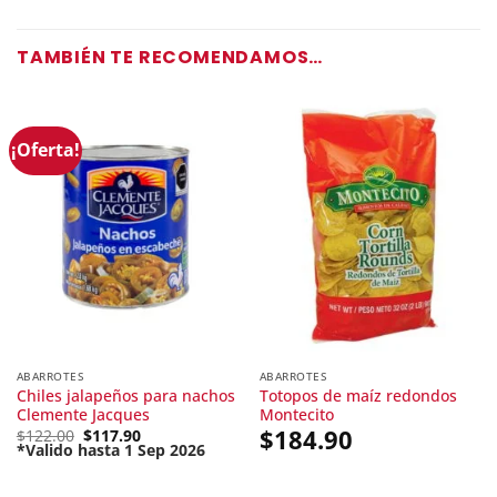
TAMBIÉN TE RECOMENDAMOS…
¡Oferta!
ABARROTES
ABARROTES
Chiles jalapeños para nachos
Totopos de maíz redondos
Clemente Jacques
Montecito
Original
$
184.90
$
122.00
$
117.90
price
*Valido hasta 1 Sep 2026
Current
was:
price
$122.00.
is: