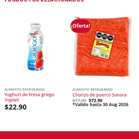
¡Oferta!
ALIMENTO REFRIGERADO
ALIMENTO REFRIGERADO
Yoghurt de Fresa griego
Chorizo de puerco Sonora
Yoplait
Original
$
77.90
$
72.90
price
*Valido hasta 30 Aug 2026
$
22.90
Current
was:
price
$77.90.
is:
$72.90.