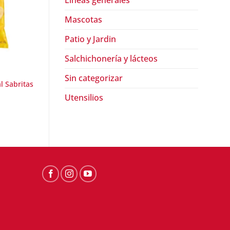
Lineas generales
Mascotas
Patio y Jardin
Salchichonería y lácteos
CONFITERÍAS Y BOTANAS
CONFITERÍAS Y BOTAN
Sin categorizar
Bombones medianos blancos
Bombón mediano fr
l Sabritas
De La Rosa
vainilla De la Rosa
Utensilios
$
50.50
$
49.50