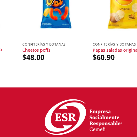
CONFITERÍAS Y BOTANAS
CONFITERÍAS Y BOTANAS
o
Cheetos poffs
Papas saladas origina
$
48.00
$
60.90