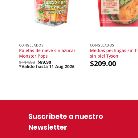
CONGELADOS
CONGELADOS
Paletas de nieve sin azúcar
Medias pechugas sin h
Monster Pops
sin piel Tyson
$
209.00
Original
$
114.90
$
89.90
price
*Valido hasta 11 Aug 2026
Current
was:
price
$114.90.
is:
$89.90.
Suscríbete a nuestro
Newsletter