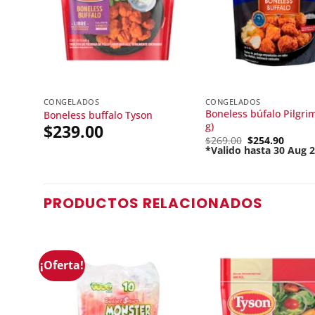
CONGELADOS
CONGELADOS
Boneless búfalo Pilgrim
Boneless buffalo Tyson
g)
$
239.00
Original
$
269.00
$
254.90
price
*Valido hasta 30 Aug 
Current
was:
price
$269.00.
is:
$254.90.
PRODUCTOS RELACIONADOS
¡Oferta!