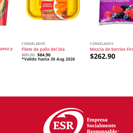
CONGELADOS
CONGELADOS
ueso y
Filete de pollo del Día
Mezcla de berries Firs
$
262.90
Original
$
89.90
$
84.90
price
*Valido hasta 30 Aug 2026
Current
was:
price
$89.90.
is:
$84.90.