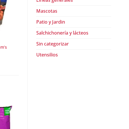
Lineas generales
Mascotas
Patio y Jardin
Salchichonería y lácteos
Sin categorizar
im’s
Utensilios
¡Oferta!