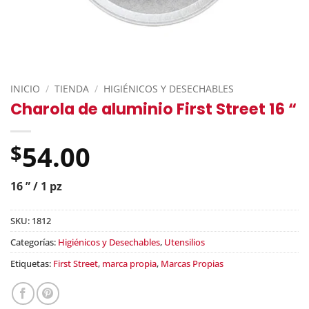
INICIO
/
TIENDA
/
HIGIÉNICOS Y DESECHABLES
Charola de aluminio First Street 16 “
54.00
$
16 ” / 1 pz
SKU:
1812
Categorías:
Higiénicos y Desechables
,
Utensilios
Etiquetas:
First Street
,
marca propia
,
Marcas Propias