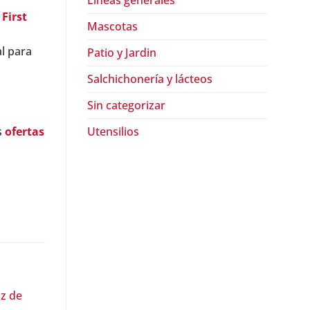
Lineas generales
First
Mascotas
al para
Patio y Jardin
Salchichonería y lácteos
Sin categorizar
Utensilios
s
ofertas