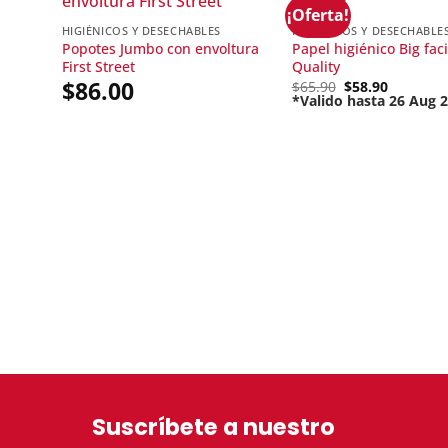
¡Oferta!
HIGIÉNICOS Y DESECHABLES
HIGIÉNICOS Y DESECHABLE
Popotes Jumbo con envoltura
Papel higiénico Big faci
First Street
Quality
$
86.00
Original
$
65.90
$
58.90
price
*Valido hasta 26 Aug 
Current
was:
price
$65.90.
is:
$58.90.
Suscríbete a nuestro