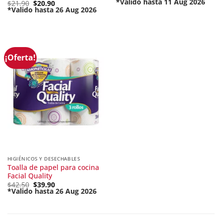
price
*Valido hasta 11 Aug 2026
Original
$
21.90
$
20.90
Current
was:
price
*Valido hasta 26 Aug 2026
price
$174.90.
Current
was:
is:
price
$21.90.
$148.67.
is:
$20.90.
¡Oferta!
HIGIÉNICOS Y DESECHABLES
Toalla de papel para cocina
Facial Quality
Original
$
42.50
$
39.90
price
*Valido hasta 26 Aug 2026
Current
was:
price
$42.50.
is:
$39.90.