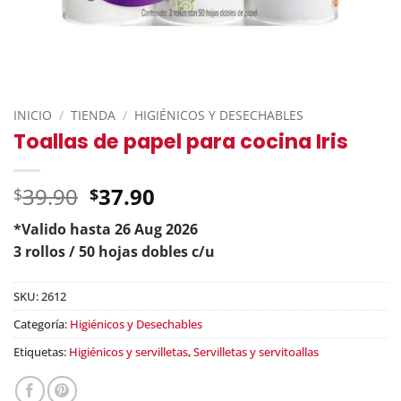
INICIO
/
TIENDA
/
HIGIÉNICOS Y DESECHABLES
Toallas de papel para cocina Iris
Original
39.90
37.90
$
$
price
*Valido hasta 26 Aug 2026
was:
Current
3 rollos / 50 hojas dobles c/u
$39.90.
price
is:
SKU:
2612
$37.90.
Categoría:
Higiénicos y Desechables
Etiquetas:
Higiénicos y servilletas
,
Servilletas y servitoallas