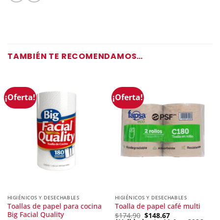
TAMBIÉN TE RECOMENDAMOS…
¡Oferta!
¡Oferta!
HIGIÉNICOS Y DESECHABLES
HIGIÉNICOS Y DESECHABLES
Toallas de papel para cocina
Toalla de papel café multi
Big Facial Quality
Original
$
174.90
$
148.67