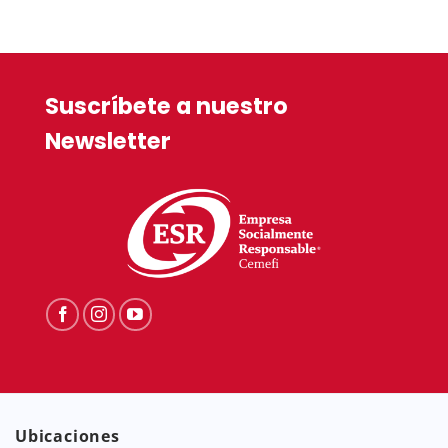
price
$99.90.
is:
$82.50.
Suscríbete a nuestro
Newsletter
Ubicaciones