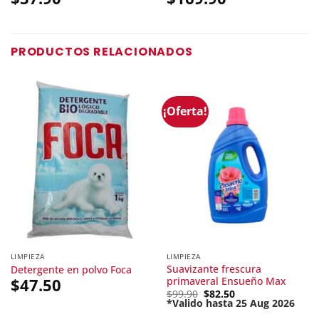
PRODUCTOS RELACIONADOS
¡Oferta!
LIMPIEZA
LIMPIEZA
Suavizante frescura
Detergente en polvo Foca
primaveral Ensueño Max
$
47.50
Original
$
99.90
$
82.50
price
*Valido hasta 25 Aug 2026
Current
was: