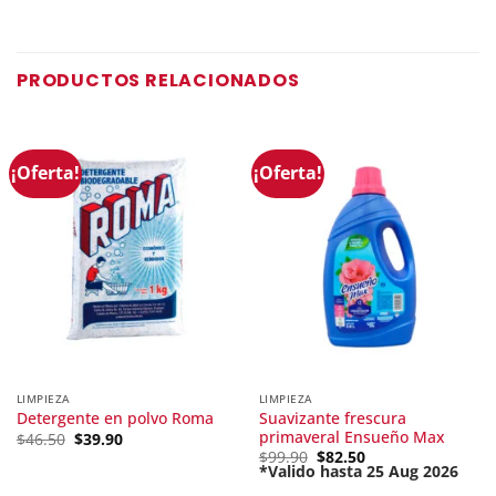
PRODUCTOS RELACIONADOS
¡Oferta!
¡Oferta!
LIMPIEZA
LIMPIEZA
Suavizante frescura
Detergente en polvo Roma
primaveral Ensueño Max
Original
Current
$
46.50
$
39.90
price
price
Original
$
99.90
$
82.50
was:
is:
price
*Valido hasta 25 Aug 2026
$46.50.
$39.90.
Current
was: