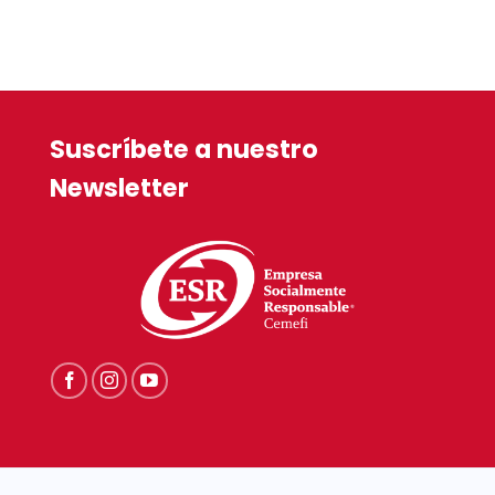
price
$99.90.
is:
$82.50.
Suscríbete a nuestro
Newsletter