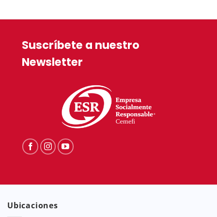
is:
$139.90.
Suscríbete a nuestro
Newsletter
Ubicaciones