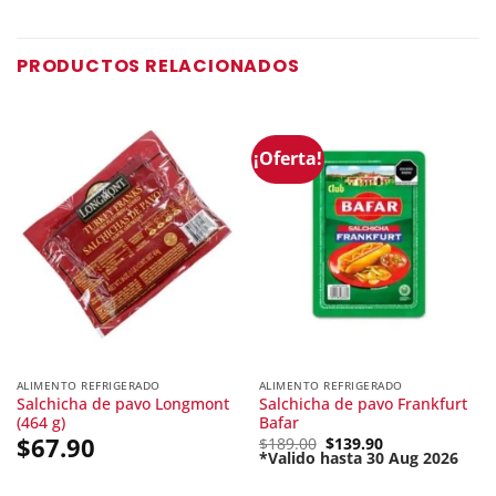
PRODUCTOS RELACIONADOS
¡Oferta!
ALIMENTO REFRIGERADO
ALIMENTO REFRIGERADO
Salchicha de pavo Longmont
Salchicha de pavo Frankfurt
(464 g)
Bafar
$
67.90
Original
$
189.00
$
139.90
price
*Valido hasta 30 Aug 2026
Current
was:
price
$189.00.