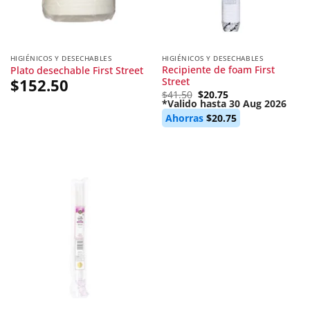
HIGIÉNICOS Y DESECHABLES
HIGIÉNICOS Y DESECHABLES
Recipiente de foam First
Plato desechable First Street
Street
$
152.50
Original
$
41.50
$
20.75
price
*Valido hasta 30 Aug 2026
Current
was:
Ahorras
$
20.75
price
$41.50.
is:
$20.75.