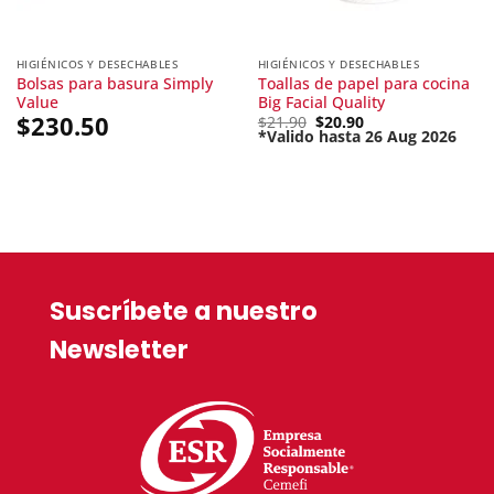
HIGIÉNICOS Y DESECHABLES
HIGIÉNICOS Y DESECHABLES
Bolsas para basura Simply
Toallas de papel para cocina
Value
Big Facial Quality
$
230.50
Original
$
21.90
$
20.90
price
*Valido hasta 26 Aug 2026
Current
was:
price
$21.90.
is:
$20.90.
Suscríbete a nuestro
Newsletter