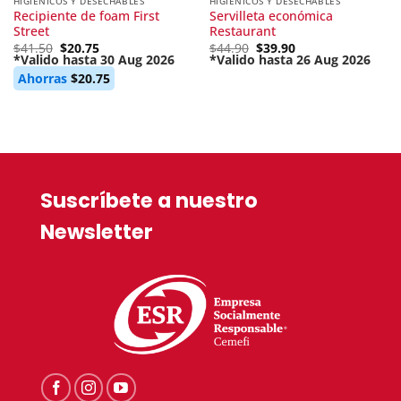
HIGIÉNICOS Y DESECHABLES
HIGIÉNICOS Y DESECHABLES
Recipiente de foam First
Servilleta económica
Street
Restaurant
Original
Original
$
41.50
$
20.75
$
44.90
$
39.90
price
price
*Valido hasta 30 Aug 2026
*Valido hasta 26 Aug 2026
Current
was:
Current
was:
Ahorras
$
20.75
price
$41.50.
price
$44.90.
is:
is:
$20.75.
$39.90.
Suscríbete a nuestro
Newsletter