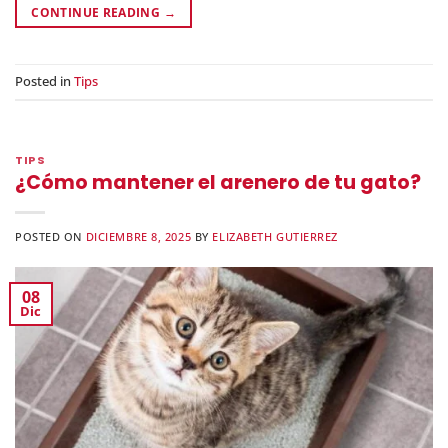
CONTINUE READING
→
Posted in
Tips
TIPS
¿Cómo mantener el arenero de tu gato?
POSTED ON
DICIEMBRE 8, 2025
BY
ELIZABETH GUTIERREZ
08
Dic