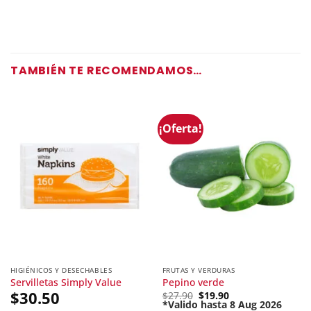
TAMBIÉN TE RECOMENDAMOS…
¡Oferta!
HIGIÉNICOS Y DESECHABLES
FRUTAS Y VERDURAS
Servilletas Simply Value
Pepino verde
$
30.50
Original
$
27.90
$
19.90
price
*Valido hasta 8 Aug 2026