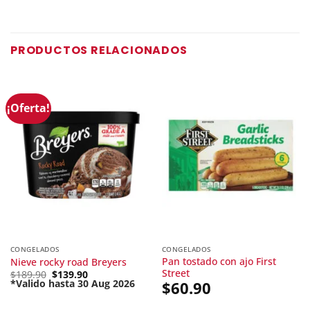
Current
was:
price
$27.90.
is:
$19.90.
PRODUCTOS RELACIONADOS
¡Oferta!
CONGELADOS
CONGELADOS
Pan tostado con ajo First
Nieve rocky road Breyers
Street
Original
$
189.90
$
139.90
price
*Valido hasta 30 Aug 2026
$
60.90
Current
was:
price
$189.90.
is: